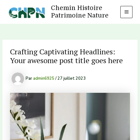
Aller
Chemin Histoire
au
Patrimoine Nature
MAI
contenu
MEN
Crafting Captivating Headlines:
Your awesome post title goes here
Par
admin6925
/
27 juillet 2023