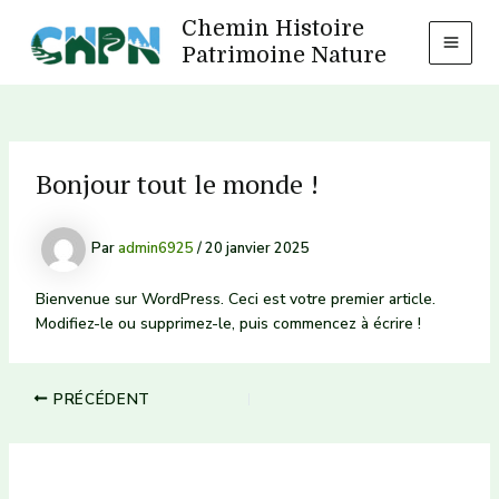
Aller
Chemin Histoire
au
Patrimoine Nature
MAI
contenu
MEN
Bonjour tout le monde !
Par
admin6925
/
20 janvier 2025
Bienvenue sur WordPress. Ceci est votre premier article.
Modifiez-le ou supprimez-le, puis commencez à écrire !
Navigation
PRÉCÉDENT
des
articles